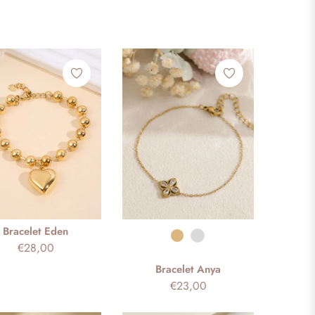
Bracelet Eden
Couleur
Prix
€28,00
Bracelet Anya
habituel
Prix
€23,00