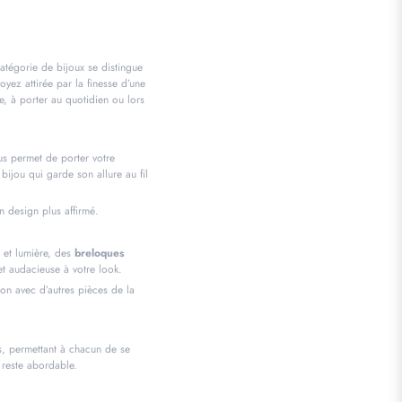
catégorie de bijoux se distingue
yez attirée par la finesse d’une
e, à porter au quotidien ou lors
ous permet de porter votre
 bijou qui garde son allure au fil
un design plus affirmé.
 et lumière, des
breloques
 audacieuse à votre look.
ion avec d’autres pièces de la
es, permettant à chacun de se
i reste abordable.