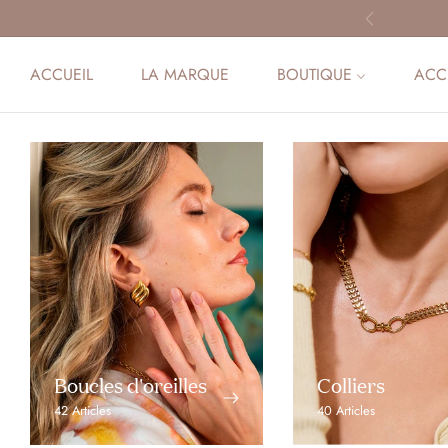
ACCUEIL
LA MARQUE
BOUTIQUE
ACC
Boucles d'oreilles
Colliers
42 Articles
40 Articles