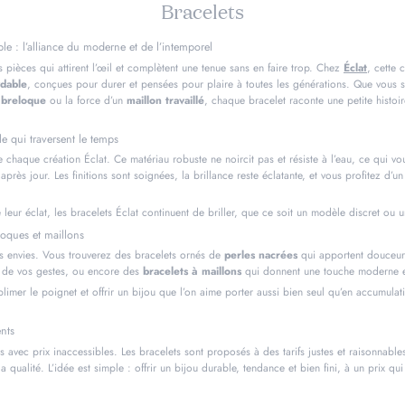
Collection:
Bracelets
ble : l’alliance du moderne et de l’intemporel
s pièces qui attirent l’œil et complètent une tenue sans en faire trop. Chez
Éclat
, cette 
ydable
, conçues pour durer et pensées pour plaire à toutes les générations. Que vous so
e
breloque
ou la force d’un
maillon travaillé
, chaque bracelet raconte une petite histoir
e qui traversent le temps
 chaque création Éclat. Ce matériau robuste ne noircit pas et résiste à l’eau, ce qui v
après jour. Les finitions sont soignées, la brillance reste éclatante, et vous profitez d’un
e leur éclat, les bracelets Éclat continuent de briller, que ce soit un modèle discret ou 
loques et maillons
les envies. Vous trouverez des bracelets ornés de
perles nacrées
qui apportent douceur
 de vos gestes, ou encore des
bracelets à maillons
qui donnent une touche moderne et
imer le poignet et offrir un bijou que l’on aime porter aussi bien seul qu’en accumulat
ents
 avec prix inaccessibles. Les bracelets sont proposés à des tarifs justes et raisonnabl
a qualité. L’idée est simple : offrir un bijou durable, tendance et bien fini, à un prix qu