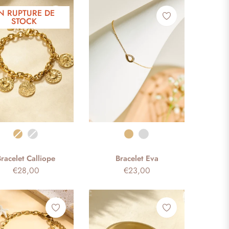
habituel
N RUPTURE DE
STOCK
Couleur
Couleur
Bracelet Calliope
Bracelet Eva
Prix
Prix
€28,00
€23,00
habituel
habituel