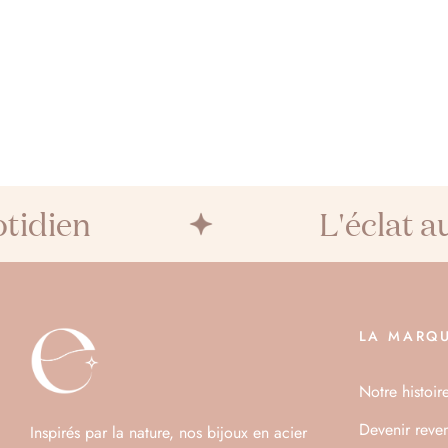
ien
L'éclat au q
LA MARQ
Notre histoir
Devenir reve
Inspirés par la nature, nos bijoux en acier