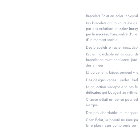
Bracelets Éclat en acier inoxyda
Les bracelets ont toujours été de
par des créations en
acier inox
perle nacrée
, l’originalité d’un
d’un moment spécial.
Des bracelets en acier inoxydabl
L’acier inoxydable est au cœur de
bracelet en toute confiance, jour 
des années.
Là où certains bijoux perdent vit
Des designs variés : perles, bre
La collection s’adapte à toutes 
délicates
qui bougent au rythme
Chaque détail est pensé pour subl
marque.
Des prix abordables et transpar
Chez Éclat, la beauté ne rime pas
faire plaisir sans compromis sur l