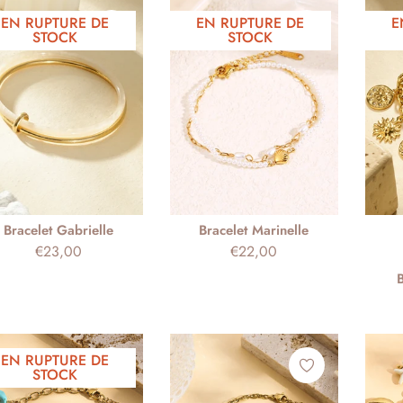
habituel
habituel
EN RUPTURE DE
EN RUPTURE DE
E
STOCK
STOCK
Bracelet Gabrielle
Bracelet Marinelle
Prix
Prix
€23,00
€22,00
habituel
habituel
EN RUPTURE DE
STOCK