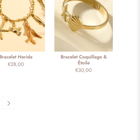
Bracelet Nerida
Bracelet Coquillage &
Étoile
Prix
€28,00
Prix
€30,00
habituel
habituel