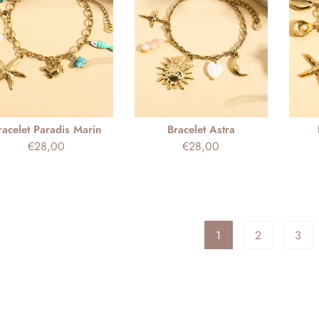
racelet Paradis Marin
Bracelet Astra
Prix
Prix
€28,00
€28,00
habituel
habituel
1
2
3