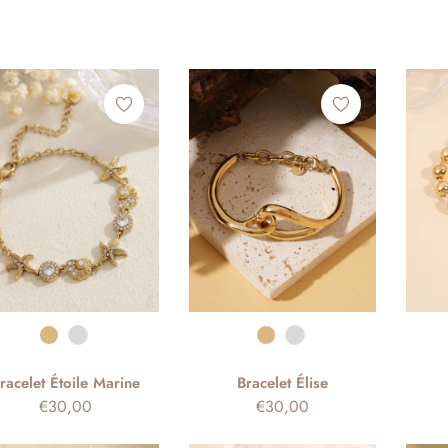
Couleur
Couleur
racelet Étoile Marine
Bracelet Élise
Prix
Prix
€30,00
€30,00