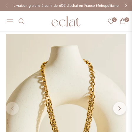
Livraison gratuite à partir de 60€ d’achat en France Métropolitaine
0
0
Navigation
Panier